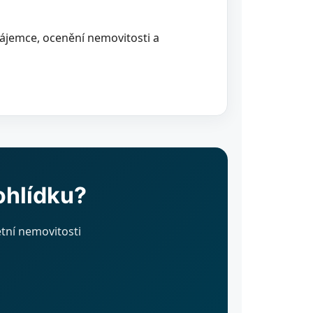
ájemce, ocenění nemovitosti a
ohlídku?
tní nemovitosti