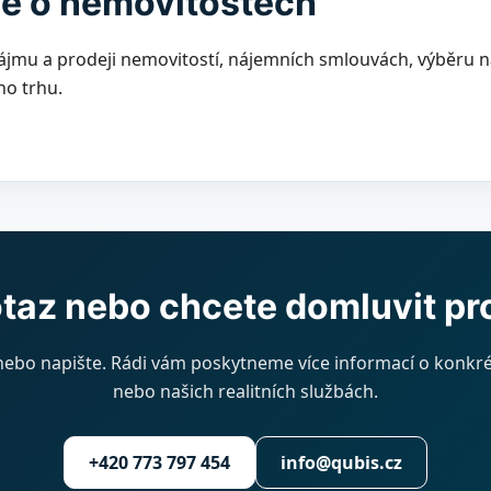
ce o nemovitostech
jmu a prodeji nemovitostí, nájemních smlouvách, výběru n
ho trhu.
taz nebo chcete domluvit pr
nebo napište. Rádi vám poskytneme více informací o konkré
nebo našich realitních službách.
+420 773 797 454
info@qubis.cz