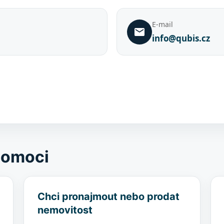
E-mail
info@qubis.cz
pomoci
Chci pronajmout nebo prodat
nemovitost