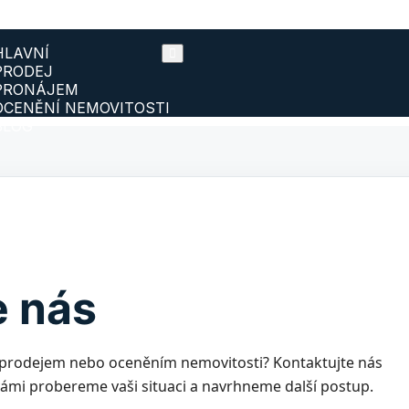
HLAVNÍ
PRODEJ
PRONÁJEM
OCENĚNÍ NEMOVITOSTI
BLOG
e nás
 prodejem nebo oceněním nemovitosti? Kontaktujte nás
vámi probereme vaši situaci a navrhneme další postup.