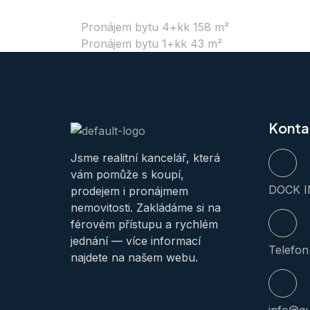
Pronájem bytu 4+kk 158 m²
Pronájem bytu 1+kk 43 m²
Konta
Jsme realitní kancelář, která
vám pomůže s koupí,
DOCK IN
prodejem i pronájmem
nemovitosti. Zakládáme si na
férovém přístupu a rychlém
jednání — více informací
Telefon
najdete na našem webu.