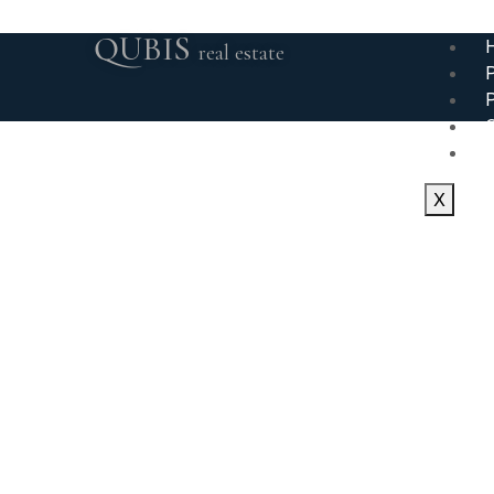
QUBIS
real estate
Byty
Pronájem
U Plynárny, Praha 4
X