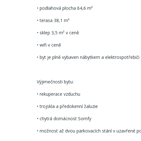
• podlahová plocha 64,6 m²
• terasa 38,1 m²
• sklep 3,5 m² v ceně
• wifi v ceně
• byt je plně vybaven nábytkem a elektrospotřebiči
Výjimečnosti bytu:
• rekuperace vzduchu
• trojskla a předokenní žaluzie
• chytrá domácnost Somfy
• možnost až dvou parkovacích stání v uzavřené p