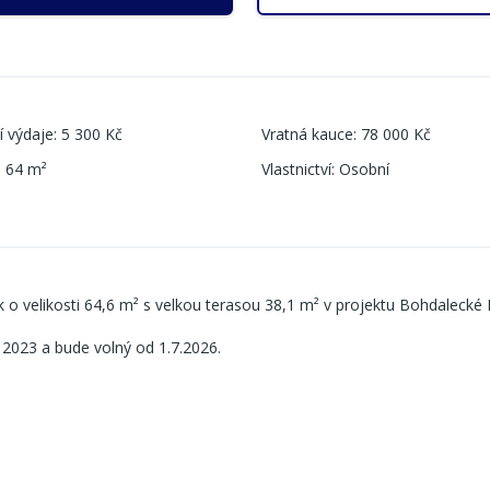
í výdaje
:
5 300 Kč
Vratná kauce
:
78 000 Kč
:
64
m²
Vlastnictví
:
Osobní
o velikosti 64,6 m² s velkou terasou 38,1 m² v projektu Bohdalecké K
 2023 a bude volný od 1.7.2026.